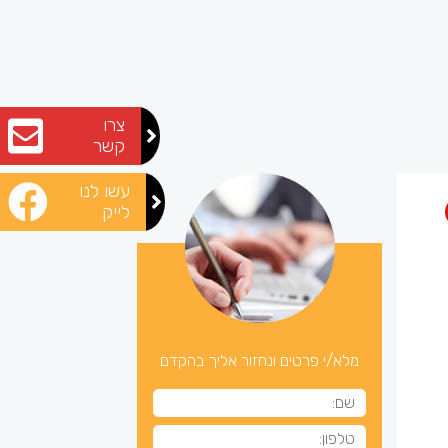
צרו
קשר
עשו לנו
לייק
מלא/י פרטים ונחזור אליך בהקדם