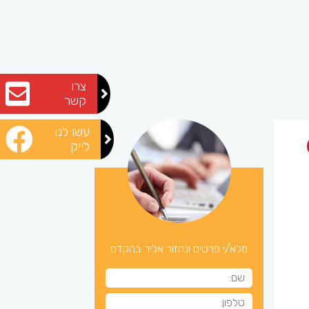
צרו
קשר
עשו לנו
לייק
מלא/י פרטים ונחזור אליך בהקדם