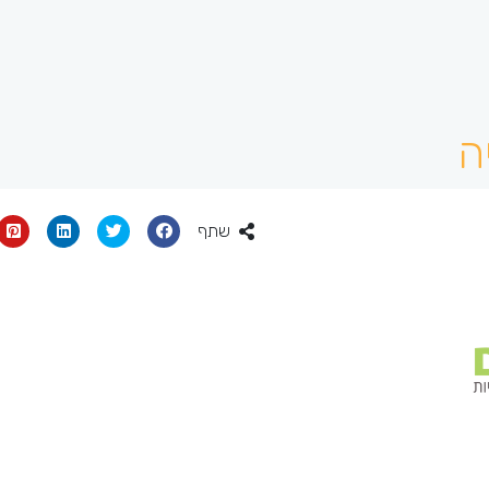
ה
שתף