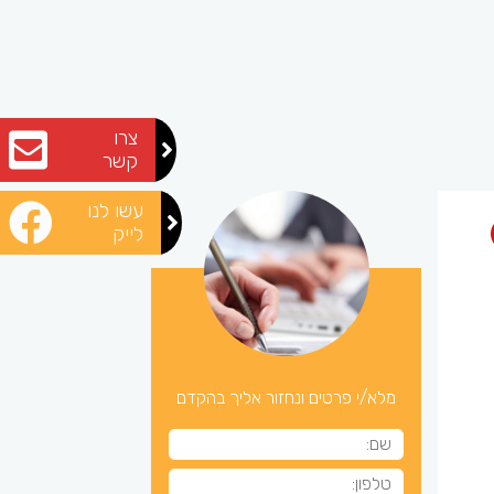
צרו
קשר
עשו לנו
לייק
מלא/י פרטים ונחזור אליך בהקדם