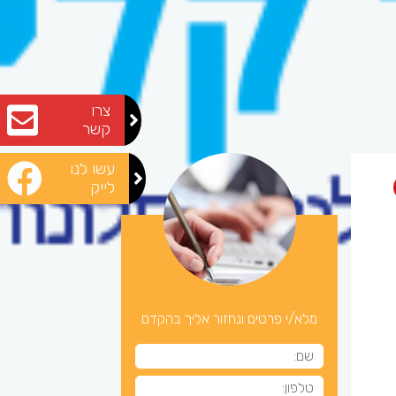
צרו
קשר
עשו לנו
לייק
מלא/י פרטים ונחזור אליך בהקדם