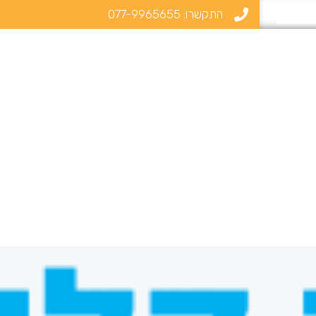
התקשרו:
077-9965655