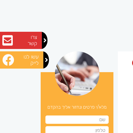
צרו
קשר
עשו לנו
לייק
מלא/י פרטים ונחזור אליך בהקדם