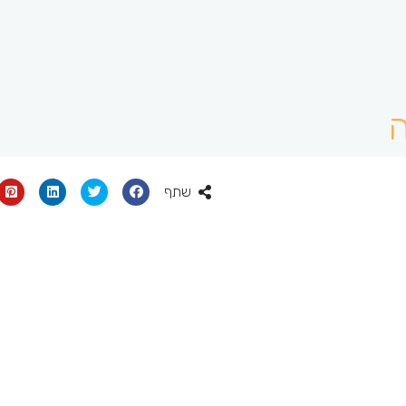
ה
שתף