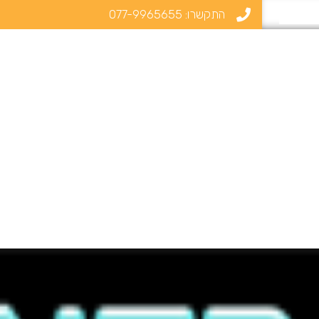
התקשרו:
077-9965655