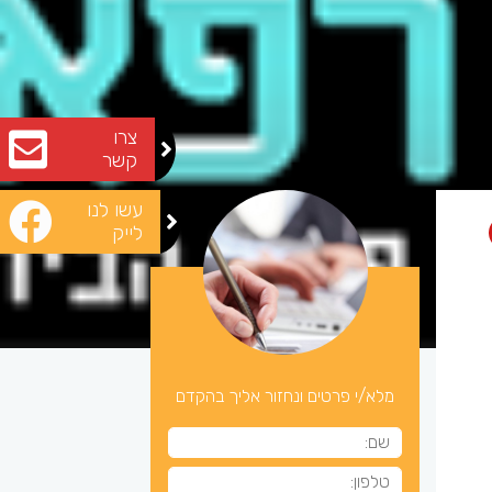
צרו
קשר
עשו לנו
לייק
מלא/י פרטים ונחזור אליך בהקדם