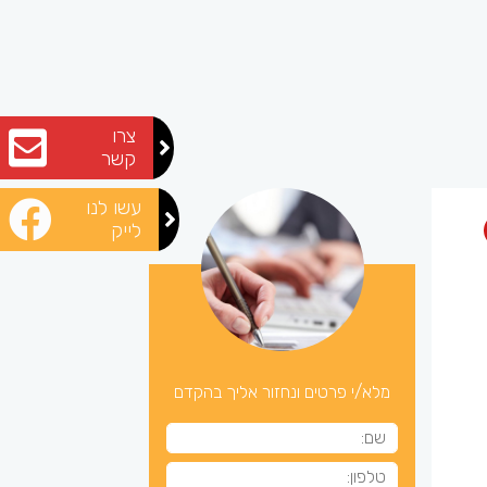
צרו
קשר
עשו לנו
לייק
מלא/י פרטים ונחזור אליך בהקדם