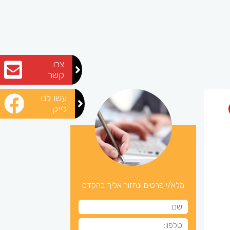
צרו
קשר
עשו לנו
לייק
מלא/י פרטים ונחזור אליך בהקדם