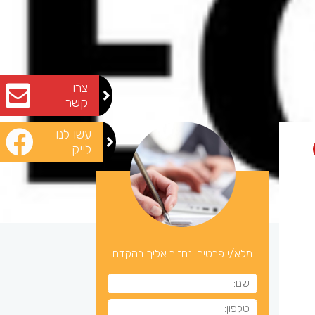
צרו
קשר
עשו לנו
לייק
מלא/י פרטים ונחזור אליך בהקדם