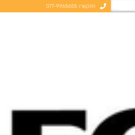
התקשרו:
077-9965655