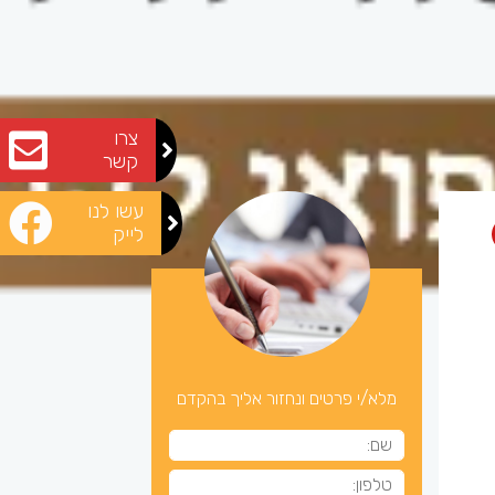
צרו
קשר
עשו לנו
לייק
מלא/י פרטים ונחזור אליך בהקדם