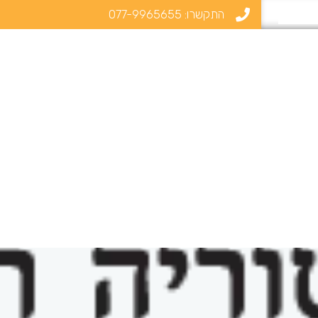
התקשרו:
077-9965655