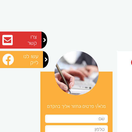
צרו
קשר
עשו לנו
לייק
מלא/י פרטים ונחזור אליך בהקדם