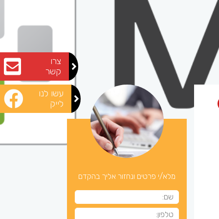
צרו
קשר
עשו לנו
לייק
מלא/י פרטים ונחזור אליך בהקדם