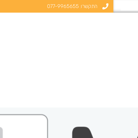
התקשרו:
077-9965655