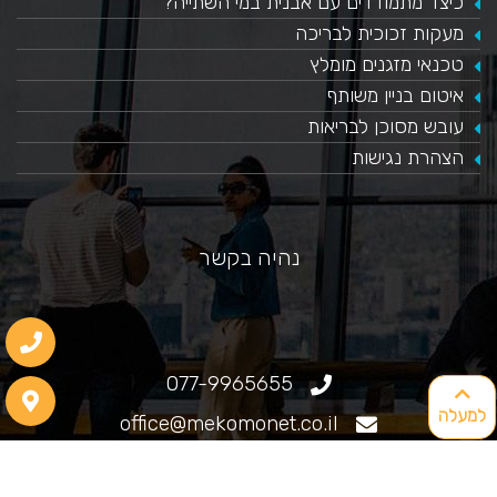
כיצד מתמודדים עם אבנית במי השתייה?
​מעקות זכוכית לבריכה
טכנאי מזגנים מומלץ
איטום בניין משותף
עובש מסוכן לבריאות
הצהרת נגישות
נהיה בקשר
077-9965655
למעלה
office@mekomonet.co.il
גוליאלמו מרקוני 25, חיפה