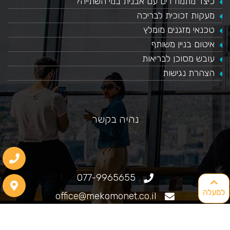
כיצד מתמודדים עם אבנית במי השתייה?
​מעקות זכוכית לבריכה
טכנאי מזגנים מומלץ
איטום בניין משותף
עובש מסוכן לבריאות
הצהרת נגישות
נהיה בקשר
077-9965655
למעלה
office@mekomonet.co.il
גוליאלמו מרקוני 25, חיפה