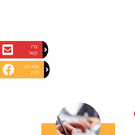
צרו
קשר
עשו לנו
לייק