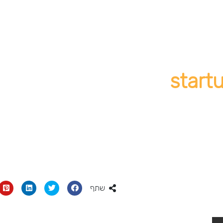
star
שתף