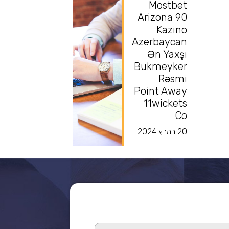
Mostbet
Arizona 90
Kazino
Azerbaycan
Ən Yaxşı
Bukmeyker
Rəsmi
Point Away
11wickets
Co
20 במרץ 2024