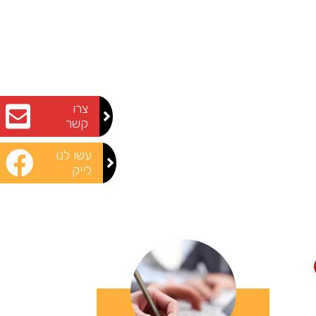
צרו
קשר
עשו לנו
לייק