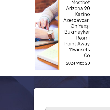
Mostbet
Arizona 90
Kazino
Azerbaycan
Ən Yaxşı
Bukmeyker
Rəsmi
Point Away
11wickets
Co
20 במרץ 2024