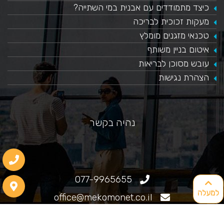
כיצד מתמודדים עם אבנית במי השתייה?
​מעקות זכוכית לבריכה
טכנאי מזגנים מומלץ
איטום בניין משותף
עובש מסוכן לבריאות
הצהרת נגישות
נהיה בקשר
077-9965655
למעלה
office@mekomonet.co.il
גוליאלמו מרקוני 25, חיפה