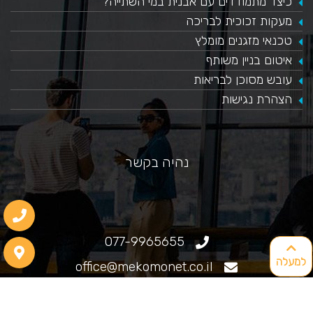
כיצד מתמודדים עם אבנית במי השתייה?
​מעקות זכוכית לבריכה
טכנאי מזגנים מומלץ
איטום בניין משותף
עובש מסוכן לבריאות
הצהרת נגישות
נהיה בקשר
077-9965655
למעלה
office@mekomonet.co.il
גוליאלמו מרקוני 25, חיפה