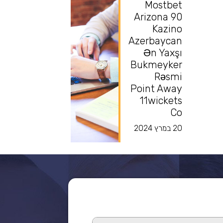
Mostbet
Arizona 90
Kazino
Azerbaycan
Ən Yaxşı
Bukmeyker
Rəsmi
Point Away
11wickets
Co
20 במרץ 2024