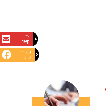
צרו
קשר
עשו לנו
לייק