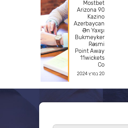
Mostbet
Arizona 90
Kazino
Azerbaycan
Ən Yaxşı
Bukmeyker
Rəsmi
Point Away
11wickets
Co
20 במרץ 2024