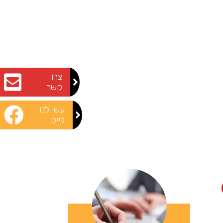
צרו
קשר
עשו לנו
לייק