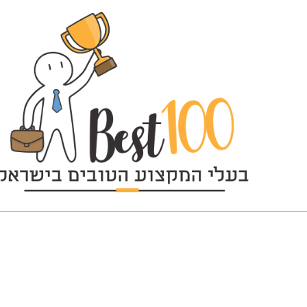
ezgif.com-gif-maker