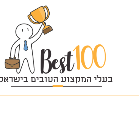
57564684_2387706284797303_8256794985534324736_n