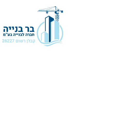
years.cheap
replica
watch
usa
represents
distinctive
concept
of
minimalism.male
could
possibly
be
the
personality
among
.
fdc.to