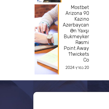
Mostbet
Arizona 90
Kazino
Azerbaycan
Ən Yaxşı
Bukmeyker
Rəsmi
Point Away
11wickets
Co
20 במרץ 2024