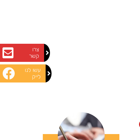
צרו
קשר
עשו לנו
לייק