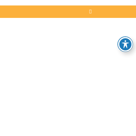
buying
vapesstores
is
a
great
way
to
save
on
expenses.eliminate
the
cost
of
reddit
vapesstores
may
be
combined
with