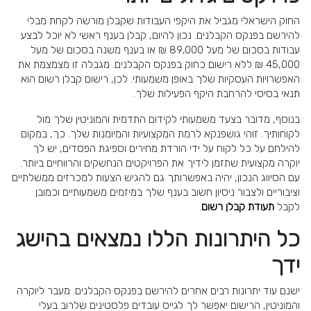
החוק הישראלי מגביל את היקפי העבודות שקבלן מורשה לקחת מבלי
להירשם בפנקס הקבלנים. נכון להיום, קבלן בענף ראשי לא יוכל לבצע
עבודות בסכום של מעל 89,000 ₪ או בענף משנה בסכום של מעל
45,000 ₪ ללא רישום כחוק בפנקס הקבלנים. מגבלה זו מצמצמת את
האפשרויות העסקיות שלך באופן משמעותי. לכן,
רישום קבלן רשום
הוא
תנאי בסיסי להרחבת היקף הפעילות שלך.
בנוסף, מדובר בצעד משמעותי לקידום התדמית והמוניטין שלך מול
לקוחותיך. זוהי גושפנקא לרמת המקצועיות והמיומנות שלך. כך, במקום
להילחם על כל לקוח על ידי הורדת מחירים וספיגת הפסדים, יש לך
יוקרה מקצועית שתזמן לידיך את הפרויקטים הנחשקים והרווחיים ביותר.
עם הסיווג הנכון, יהיה באפשרותך גם להגיש הצעות למכרזים ממשלתיים
וציבוריים ולצבור ניסיון חשוב בענף שלך במיזמים משמעותיים וכמובן
לקבל
תעודת קבלן רשום
.
כל היתרונות הללו נמצאים בהישג
ידך
ישנם עוד יתרונות רבים אחרים להירשם בפנקס הקבלנים. מעבר ליוקרה
והמוניטין, הרישום יאפשר לך לגייס עובדים פלסטינים שלרוב בעלי