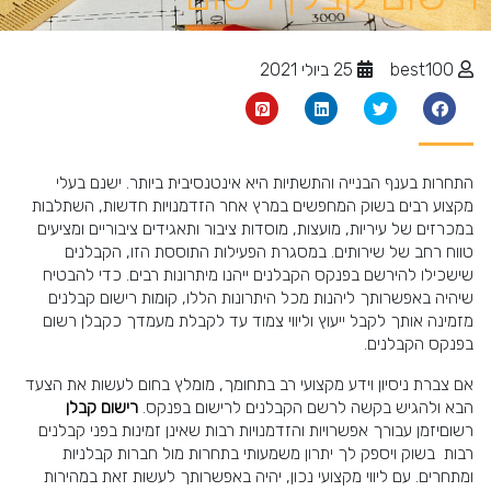
best100
25 ביולי 2021
התחרות בענף הבנייה והתשתיות היא אינטנסיבית ביותר. ישנם בעלי
מקצוע רבים בשוק המחפשים במרץ אחר הזדמנויות חדשות, השתלבות
במכרזים של עיריות, מועצות, מוסדות ציבור ותאגידים ציבוריים ומציעים
טווח רחב של שירותים. במסגרת הפעילות התוססת הזו, הקבלנים
שישכילו להירשם בפנקס הקבלנים ייהנו מיתרונות רבים. כדי להבטיח
שיהיה באפשרותך ליהנות מכל היתרונות הללו,
קומות רישום קבלנים
מזמינה אותך לקבל ייעוץ וליווי צמוד עד לקבלת מעמדך כקבלן רשום
בפנקס הקבלנים.
אם צברת ניסיון וידע מקצועי רב בתחומך, מומלץ בחום לעשות את הצעד
הבא ולהגיש בקשה לרשם הקבלנים לרישום בפנקס.
רישום קבלן
רשום
יזמן עבורך אפשרויות והזדמנויות רבות שאינן זמינות בפני קבלנים
רבות בשוק ויספק לך יתרון משמעותי בתחרות מול חברות קבלניות
ומתחרים. עם ליווי מקצועי נכון, יהיה באפשרותך לעשות זאת במהירות