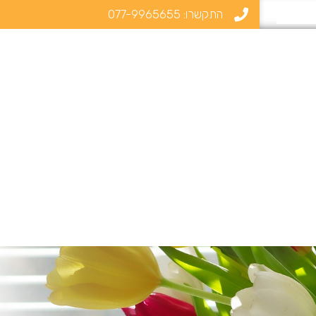
התקשרו:
077-9965655