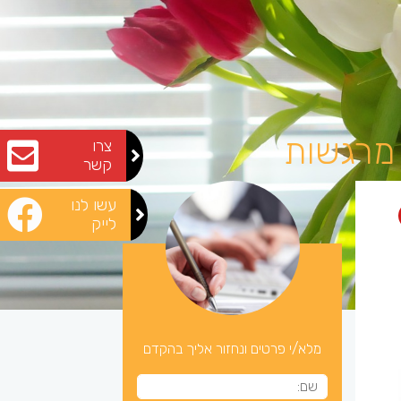
 מרגשות
צרו
קשר
עשו לנו
לייק
מלא/י פרטים ונחזור אליך בהקדם