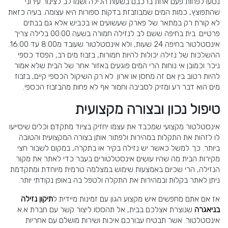
נסעו לפחות פעם אחת ברכבם בשעות הלילה ושמו לב לצינור עירוני
שהתפוצץ, כמות המים שמבוזבזת בדקות ספורות היא עצומה. בעיה כזאת
לא קורת רק במתאר של פארק שעשועים או בכביש אלא גם בבתים
פרטיים. בית בחיפה ששם לב לנזילה חמורה בשעה 00:00 בלילה צריך
אינסטלטור בחיפה 24 שעות, ולא אינסטלטור שעובד מ8:00 עד 16:00.
ההשלכות של נזילה יכולות להיות חמורות, בזבוז מים רב, הפסד כספי
ניכר וכמובן אי נוחות הרי המים פוגעים באזור אחר של הבית שלא אמור
להיות רטוב בין אם זה מחסן או ארון. לא רק השיקול הכספי קיים, בזבוז
מים הוא דבר רע ומזיק לסביבה וחמור אף לא פחות מהבזבוז הכספי.
טיפול נכון ובצורה מקצועית
אינסטלטור מקצועי שמכבד את עצמו יחזיק בציוד מתקדם וכלים שיסייעו
לו לזהות את התקלות במהירות ולפתור אותן בצורה המקצועית והטובה
ביותר. כך למשל כאשר יש נזילה בקיר או בתקרה, במקום לשבור חצי
מקירות הבית מה שהיו עושים אינסטלטורים בעבר כדי לאתר את מקור
הנזילה, הרי שכיום באמצעות שימוש במצלמה טרמית מיוחדת ומתקדמת
ניתן לאתר בקלות ובמהירות את התקלה ולטפל בה באופן נקודתי יותר.
אז אם אתם מחפשים איש מקצוע הגון עם זמינות מיידית ל
תיקון נזילה
בניאגרה
שנוצרת אצלכם בבית, אל תהססו ליצור קשר עם חברת א.א
אינסטלטור. אשר תבטיח עבורכם איכות ושירות מושלם עם אחריות